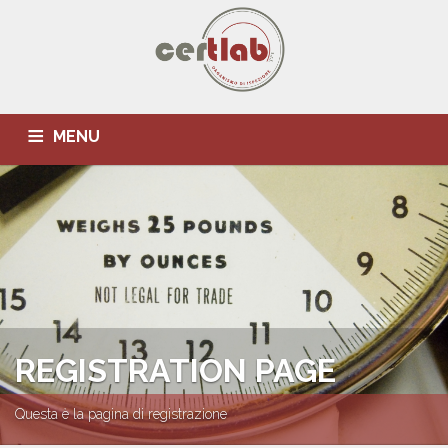
MENU
HOME
CHI SIAMO
SERVIZI
NORMATIVE
PARTNER
DOVE SIAMO
CONTATTI
REGISTRAZIONE
REGISTRATION PAGE
Questa è la pagina di registrazione